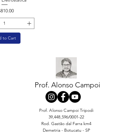
ice
$810.00
 to Cart
Prof. Alonso Campoi
Prof. Alonso Campoi Tripodi
39,448,596/0001-22
Rod. Gastão dal Farra km4
Demetria - Botucatu - SP