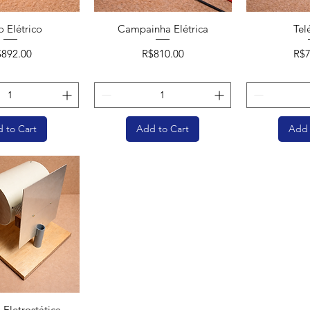
 Elétrico
Campainha Elétrica
Tel
ice
Price
Pri
$892.00
R$810.00
R$7
 to Cart
Add to Cart
Add 
Eletrostática