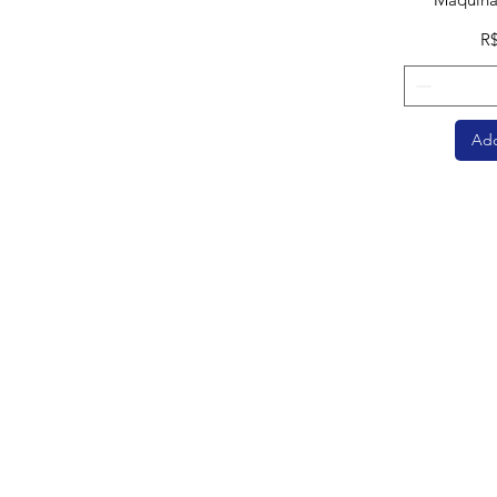
Pr
R
Add