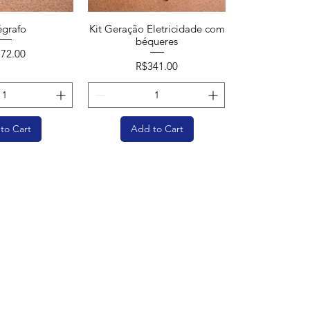
égrafo
Kit Geração Eletricidade com
béqueres
ce
72.00
Price
R$341.00
to Cart
Add to Cart