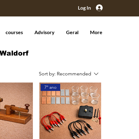
Log In
courses
Advisory
Geral
More
 Waldorf
Sort by:
Recommended
7º ano