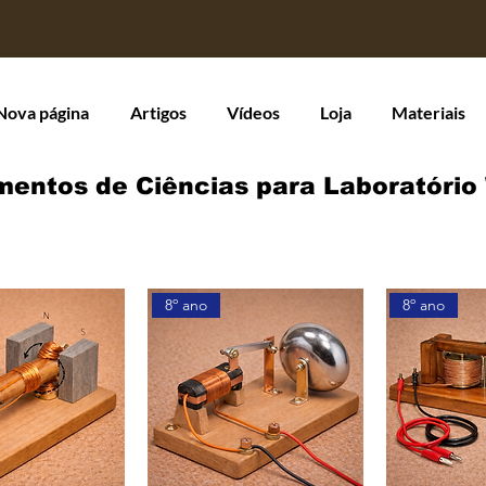
Nova página
Artigos
Vídeos
Loja
Materiais
entos de Ciências para Laboratório
8º ano
8º ano