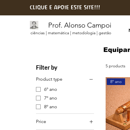
clique e apoie este site!!!
Prof. Alonso Campoi
ciências | matemática | metodologia | gestão
Equipam
5 products
Filter by
Product type
8º ano
6º ano
7º ano
8º ano
Price