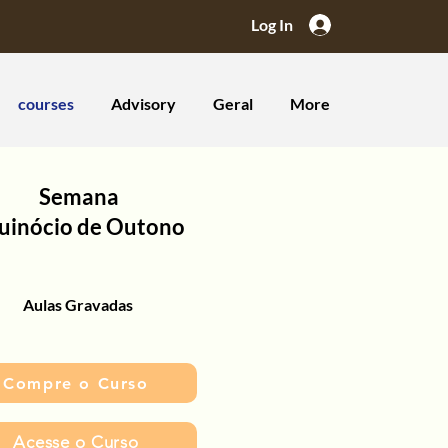
Log In
courses
Advisory
Geral
More
Semana
uinócio de Outono
Aulas Gravadas
Compre o Curso
Acesse o Curso