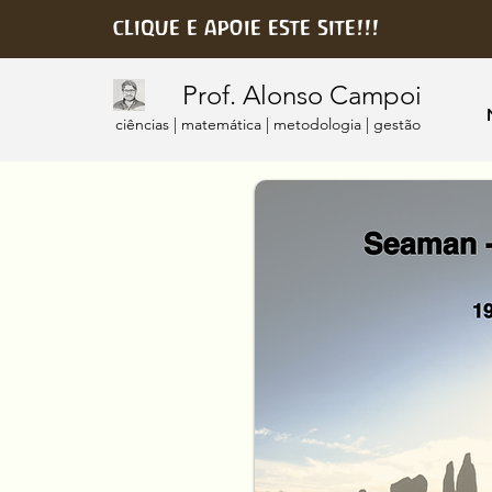
clique e apoie este site!!!
Prof. Alonso Campoi
ciências | matemática | metodologia | gestão