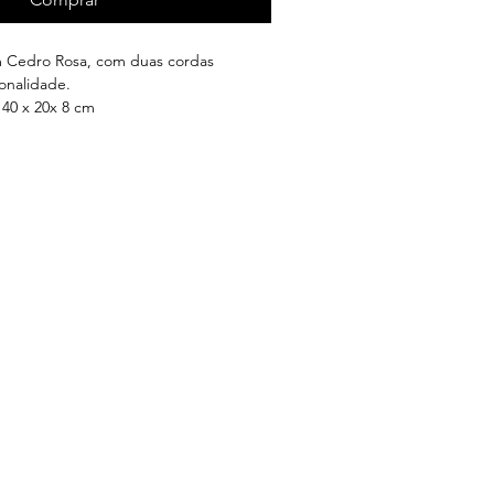
m Cedro Rosa, com duas cordas
onalidade.
40 x 20x 8 cm
unto integra experiência do 8º ano.