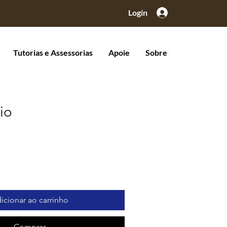
Login
Tutorias e Assessorias
Apoie
Sobre
io
icionar ao carrinho
Comprar